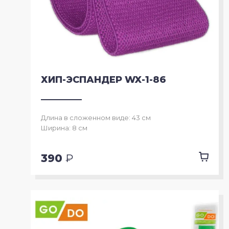
Шашки
Одежда для похудения
Перчатки для занятий спортом,
велоперчатки
ХИП-ЭСПАНДЕР WX-1-86
Петли для функционального тренинга
Длина в сложенном виде: 43 см
Повязки на голову, напульсники
Ширина: 8 см
Ролики для пресса
390
₽
Степ-доски, балансировочные
платформы, босу
Суппорта